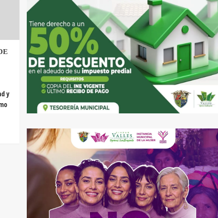
DE
ad y
smo