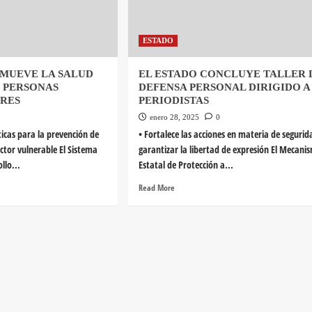
ESTADO
OMUEVE LA SALUD
EL ESTADO CONCLUYE TALLER 
 PERSONAS
DEFENSA PERSONAL DIRIGIDO A
RES
PERIODISTAS
enero 28, 2025
0
ticas para la prevención de
• Fortalece las acciones en materia de segurid
ector vulnerable El Sistema
garantizar la libertad de expresión El Mecani
llo...
Estatal de Protección a...
Read More