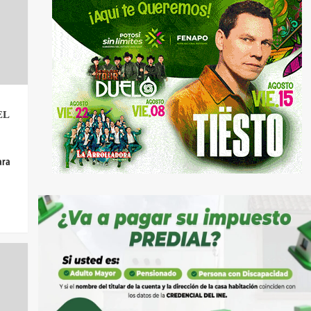
EL
ara