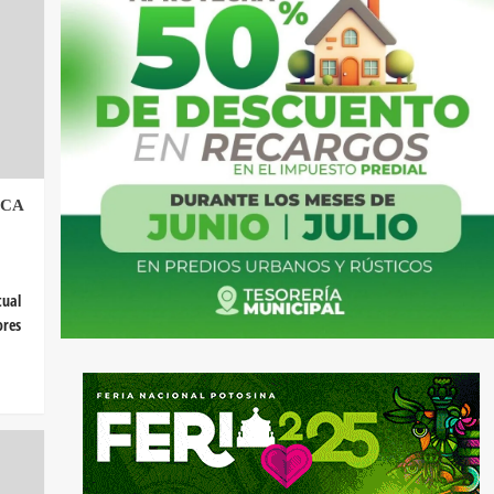
ICA
tual
ores