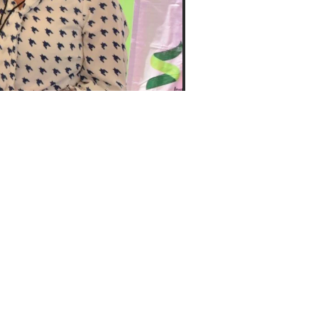
rabajo social, empoderamiento y
s colonias de Soledad de Graciano