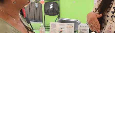
icios de atención psicológica, asesoría jurídica, t
para las Mujeres (CJM) atendió a potosinas de diferente