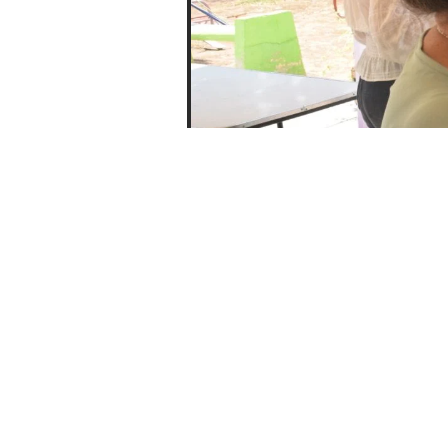
Potosinas accedieron a serv
prevención.
En abril, el Centro de Justicia 