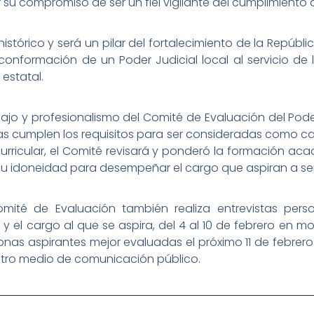
mar su compromiso de ser un fiel vigilante del cumplimient
stórico y será un pilar del fortalecimiento de la Repúbli
conformación de un Poder Judicial local al servicio de la
 estatal.
jo y profesionalismo del Comité de Evaluación del Poder 
itas cumplen los requisitos para ser consideradas como c
urricular, el Comité revisará y ponderó la formación aca
u idoneidad para desempeñar el cargo que aspiran a se
mité de Evaluación también realiza entrevistas pers
y el cargo al que se aspira, del 4 al 10 de febrero en m
sonas aspirantes mejor evaluadas el próximo 11 de febrero 
r otro medio de comunicación público.