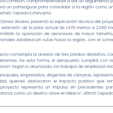
sta comisión, comprometiéndose a dar un seguimiento pun
será un parteaguas para consolidar a la región como un
, señaló Cepeda Echevarría.
d Gómez Álvarez, presentó la explicación técnica del proy
la extensión de la pista actual de 1,470 metros a 2,550 
ermitirán la operación de aeronaves de mayor tamaño,
cionales establezcan rutas hacia la región, con el co
ecto contempla la anexión de tres predios aledaños, co
istentes. De esta forma, el aeropuerto cumplirá con lo
ación. Según lo anunciado, los trabajos de ampliación in
unicipales, empresarios, dirigentes de cámaras, represent
ad, quienes destacaron el impacto positivo que ten
 proyecto representa un impulso sin precedentes para
donos como un destino clave en México”, afirmó Cepeda