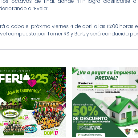
 octavos de final, donde “FH” logró clasificarse a 
errotando a “Evela”.
ará a cabo el próximo viernes 4 de abril a las 15:00 hora
nivel compuesto por Tamer RS y Bart, y será conducida po