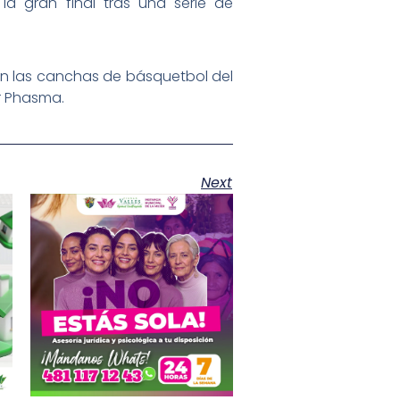
la gran final tras una serie de
s en las canchas de básquetbol del
r Phasma.
Next