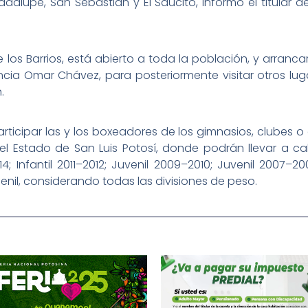
alupe, San Sebastián y El Saucito, informó el titular 
os Barrios, está abierto a toda la población, y arrancar
sencia Omar Chávez, para posteriormente visitar otros l
.
rticipar las y los boxeadores de los gimnasios, clubes o 
 Estado de San Luis Potosí, donde podrán llevar a cab
14; Infantil 2011–2012; Juvenil 2009–2010; Juvenil 2007–2
enil, considerando todas las divisiones de peso.