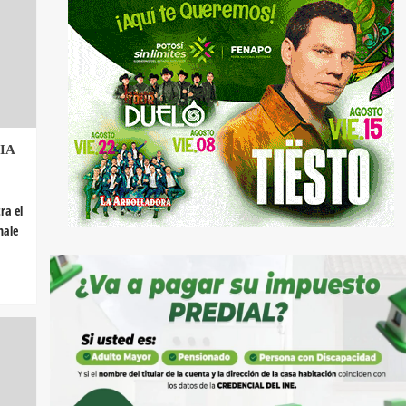
IA
ra el
hale