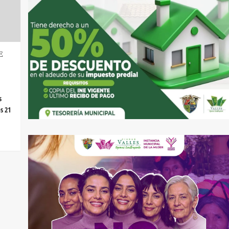
E
s
s 21