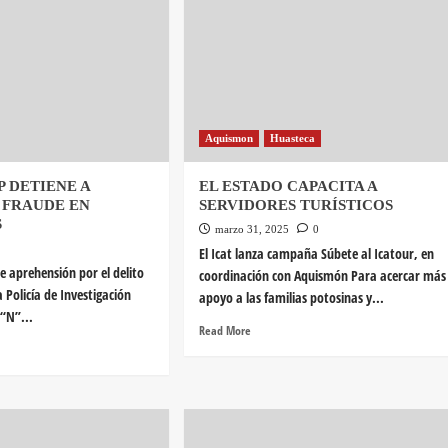
Aquismon
Huasteca
P DETIENE A
EL ESTADO CAPACITA A
 FRAUDE EN
SERVIDORES TURÍSTICOS
S
marzo 31, 2025
0
El Icat lanza campaña Súbete al Icatour, en
 aprehensión por el delito
coordinación con Aquismón Para acercar más
a Policía de Investigación
apoyo a las familias potosinas y...
“N”...
Read More