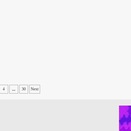
…
4
30
Next