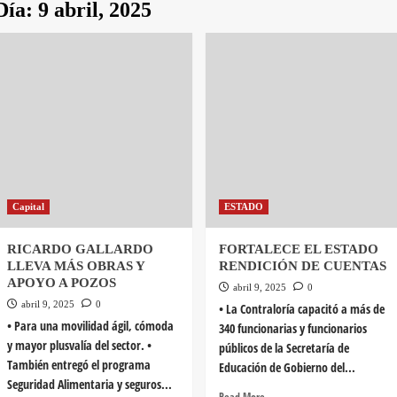
Día:
9 abril, 2025
Capital
ESTADO
RICARDO GALLARDO
FORTALECE EL ESTADO
LLEVA MÁS OBRAS Y
RENDICIÓN DE CUENTAS
APOYO A POZOS
abril 9, 2025
0
abril 9, 2025
0
• La Contraloría capacitó a más de
• Para una movilidad ágil, cómoda
340 funcionarias y funcionarios
y mayor plusvalía del sector. •
públicos de la Secretaría de
También entregó el programa
Educación de Gobierno del...
Seguridad Alimentaria y seguros...
Read More