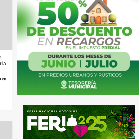
E
DÍA
a en