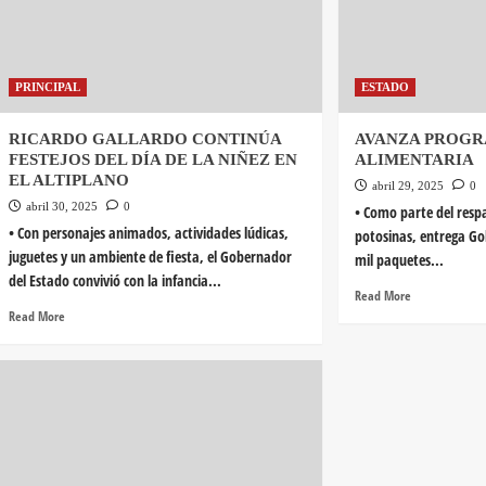
PRINCIPAL
ESTADO
RICARDO GALLARDO CONTINÚA
AVANZA PROGR
FESTEJOS DEL DÍA DE LA NIÑEZ EN
ALIMENTARIA
EL ALTIPLANO
abril 29, 2025
0
abril 30, 2025
0
• Como parte del respal
• Con personajes animados, actividades lúdicas,
potosinas, entrega Go
juguetes y un ambiente de fiesta, el Gobernador
mil paquetes...
del Estado convivió con la infancia...
Read More
Read More