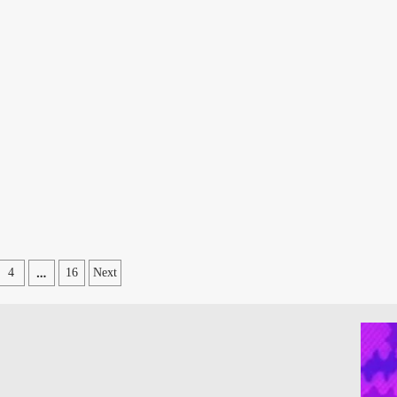
…
4
16
Next