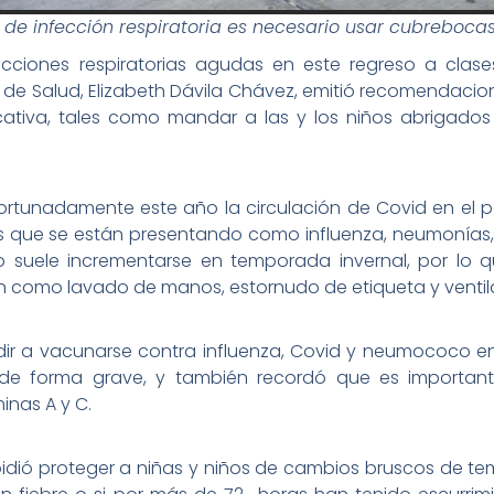
 de infección respiratoria es necesario usar cubreboca
ecciones respiratorias agudas en este regreso a clase
os de Salud, Elizabeth Dávila Chávez, emitió recomendacio
tiva, tales como mandar a las y los niños abrigado
rtunadamente este año la circulación de Covid en el pa
s que se están presentando como influenza, neumonías,
atorio suele incrementarse en temporada invernal, por l
n como lavado de manos, estornudo de etiqueta y ventil
r a vacunarse contra influenza, Covid y neumococo en 
de forma grave, y también recordó que es importan
inas A y C.
dió proteger a niñas y niños de cambios bruscos de tem