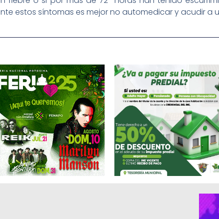
tan fiebre o si por más de 72 horas han tenido escurri
 ante estos síntomas es mejor no automedicar y acudir a u