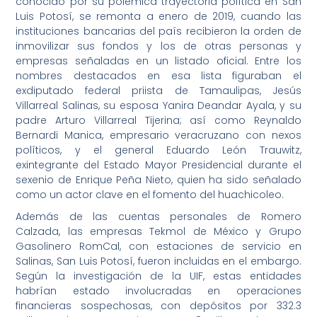
conocido por su polémica trayectoria política en San
Luis Potosí, se remonta a enero de 2019, cuando las
instituciones bancarias del país recibieron la orden de
inmovilizar sus fondos y los de otras personas y
empresas señaladas en un listado oficial. Entre los
nombres destacados en esa lista figuraban el
exdiputado federal priista de Tamaulipas, Jesús
Villarreal Salinas, su esposa Yanira Deandar Ayala, y su
padre Arturo Villarreal Tijerina; así como Reynaldo
Bernardi Manica, empresario veracruzano con nexos
políticos, y el general Eduardo León Trauwitz,
exintegrante del Estado Mayor Presidencial durante el
sexenio de Enrique Peña Nieto, quien ha sido señalado
como un actor clave en el fomento del huachicoleo.
Además de las cuentas personales de Romero
Calzada, las empresas Tekmol de México y Grupo
Gasolinero RomCal, con estaciones de servicio en
Salinas, San Luis Potosí, fueron incluidas en el embargo.
Según la investigación de la UIF, estas entidades
habrían estado involucradas en operaciones
financieras sospechosas, con depósitos por 332.3